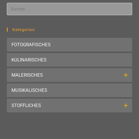
Pre
Esc
to
clo
Kategorien
the
FOTOGRAFISCHES
sea
pan
KULINARISCHES
MALERISCHES
MUSIKALISCHES
STOFFLICHES