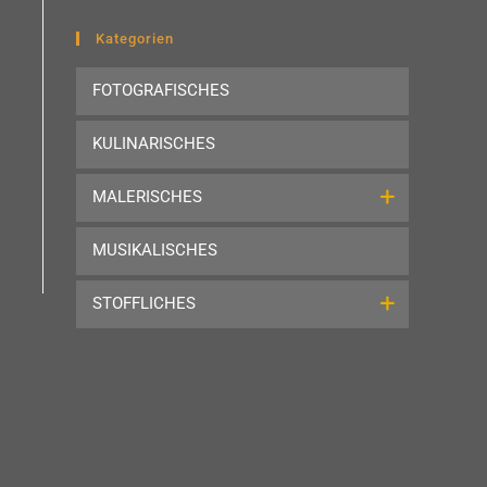
to
close
Kategorien
the
FOTOGRAFISCHES
search
panel.
KULINARISCHES
MALERISCHES
MUSIKALISCHES
STOFFLICHES