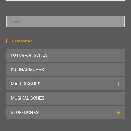
Pre
Esc
to
clo
Kategorien
the
FOTOGRAFISCHES
sea
pan
KULINARISCHES
MALERISCHES
MUSIKALISCHES
STOFFLICHES