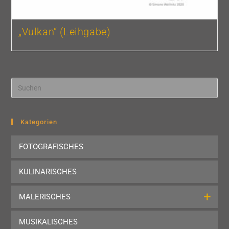
„Vulkan“ (Leihgabe)
Pre
Esc
to
clo
Kategorien
the
FOTOGRAFISCHES
sea
pan
KULINARISCHES
MALERISCHES
MUSIKALISCHES